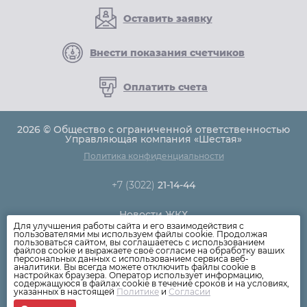
Оставить заявку
Внести показания счетчиков
Оплатить счета
2026 © Общество с ограниченной ответственностью
Управляющая компания «Шестая»
Политика конфиденциальности
+7 (3022)
21-14-44
Новости ЖКХ
Для улучшения работы сайта и его взаимодействия с
Новости компании
пользователями мы используем файлы cookie. Продолжая
пользоваться сайтом, вы соглашаетесь с использованием
Как оплатить
файлов cookie и выражаете своё согласие на обработку ваших
персональных данных с использованием сервиса веб-
Дома
аналитики. Вы всегда можете отключить файлы cookie в
настройках браузера. Оператор использует информацию,
Раскрытие информации
содержащуюся в файлах cookie в течение сроков и на условиях,
указанных в настоящей
Политике
и
Согласии
Вопросы