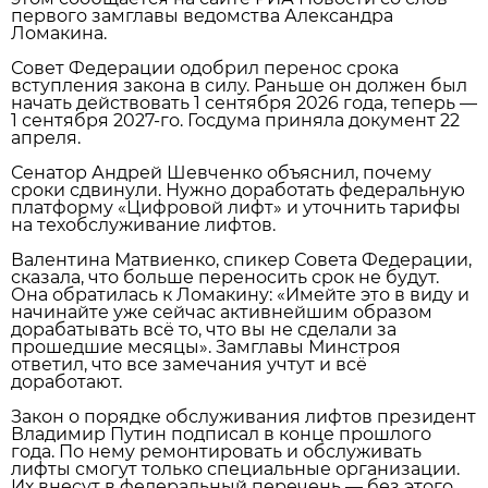
первого замглавы ведомства Александра
Ломакина.
Совет Федерации одобрил перенос срока
вступления закона в силу. Раньше он должен был
начать действовать 1 сентября 2026 года, теперь —
1 сентября 2027‑го. Госдума приняла документ 22
апреля.
Сенатор Андрей Шевченко объяснил, почему
сроки сдвинули. Нужно доработать федеральную
платформу «Цифровой лифт» и уточнить тарифы
на техобслуживание лифтов.
Валентина Матвиенко, спикер Совета Федерации,
сказала, что больше переносить срок не будут.
Она обратилась к Ломакину: «Имейте это в виду и
начинайте уже сейчас активнейшим образом
дорабатывать всё то, что вы не сделали за
прошедшие месяцы». Замглавы Минстроя
ответил, что все замечания учтут и всё
доработают.
Закон о порядке обслуживания лифтов президент
Владимир Путин подписал в конце прошлого
года. По нему ремонтировать и обслуживать
лифты смогут только специальные организации.
Их внесут в федеральный перечень — без этого