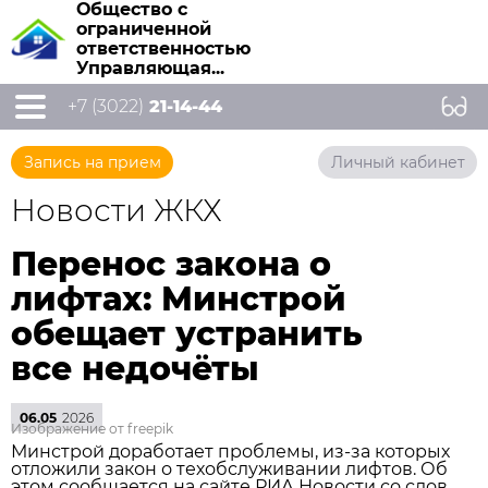
Общество с
ограниченной
ответственностью
Управляющая...
+7 (3022)
21-14-44
Запись на прием
Личный кабинет
Новости ЖКХ
Перенос закона о
лифтах: Минстрой
обещает устранить
все недочёты
06.05
2026
Изображение от freepik
Минстрой доработает проблемы, из‑за которых
отложили закон о техобслуживании лифтов. Об
этом сообщается на сайте РИА Новости со слов