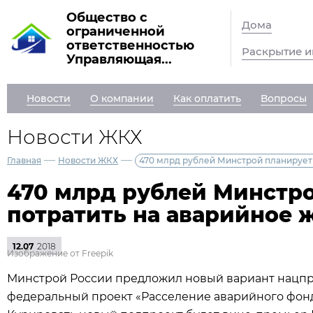
Общество с
Дома
ограниченной
ответственностью
Раскрытие 
Управляющая...
Новости
О компании
Как оплатить
Вопросы
Новости ЖКХ
—
—
Главная
Новости ЖКХ
470 млрд рублей Минстрой планирует 
470 млрд рублей Минстр
потратить на аварийное ж
12.07
2018
Изображение от Freepik
Минстрой России предложил новый вариант нацпро
федеральный проект «Расселение аварийного фонда