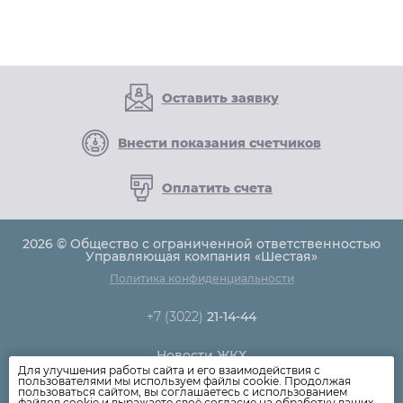
Оставить заявку
Внести показания счетчиков
Оплатить счета
2026 © Общество с ограниченной ответственностью
Управляющая компания «Шестая»
Политика конфиденциальности
+7 (3022)
21-14-44
Новости ЖКХ
Для улучшения работы сайта и его взаимодействия с
Новости компании
пользователями мы используем файлы cookie. Продолжая
пользоваться сайтом, вы соглашаетесь с использованием
Как оплатить
файлов cookie и выражаете своё согласие на обработку ваших