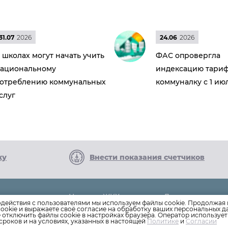
31.07
2026
24.06
2026
 школах могут начать учить
ФАС опровергла
ациональному
индексацию тариф
отреблению коммунальных
коммуналку с 1 ию
слуг
ку
Внести показания счетчиков
Новости ЖКХ
Дома
4-44
одействия с пользователями мы используем файлы cookie. Продолжая 
Новости компании
Раскрытие инф
ookie и выражаете своё согласие на обработку ваших персональных 
е отключить файлы cookie в настройках браузера. Оператор используе
Как оплатить
Вопросы
сроков и на условиях, указанных в настоящей
Политике
и
Согласии