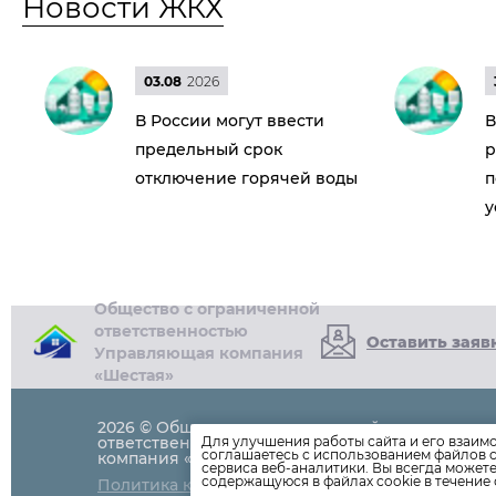
Новости ЖКХ
03.08
2026
В России могут ввести
В
предельный срок
р
отключение горячей воды
п
у
Общество с ограниченной
ответственностью
Оставить заяв
Управляющая компания
«Шестая»
2026 © Общество с ограниченной
+7 (3022)
21-1
ответственностью Управляющая
Для улучшения работы сайта и его взаим
соглашаетесь с использованием файлов c
компания «Шестая»
сервиса веб-аналитики. Вы всегда может
содержащуюся в файлах cookie в течение 
Политика конфиденциальности